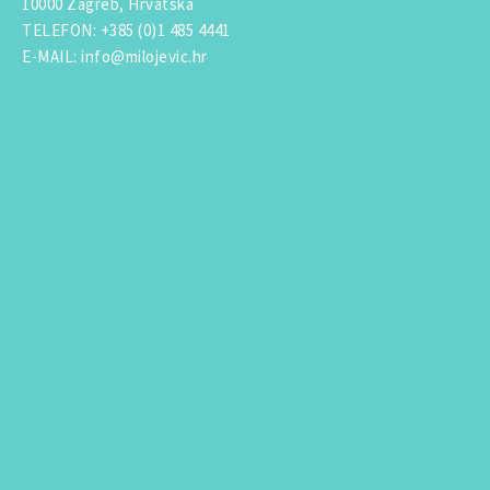
10000 Zagreb, Hrvatska
TELEFON
:
+385 (0)1 485 4441
E-MAIL
:
info@milojevic.hr