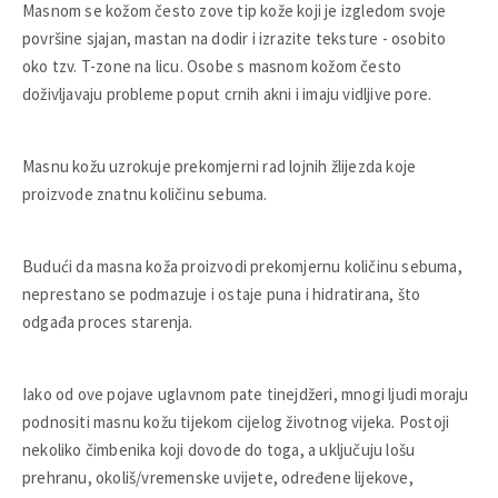
Masnom se kožom često zove tip kože koji je izgledom svoje
površine sjajan, mastan na dodir i izrazite teksture - osobito
oko tzv. T-zone na licu. Osobe s masnom kožom često
doživljavaju probleme poput crnih akni i imaju vidljive pore.
Masnu kožu uzrokuje prekomjerni rad lojnih žlijezda koje
proizvode znatnu količinu sebuma.
Budući da masna koža proizvodi prekomjernu količinu sebuma,
neprestano se podmazuje i ostaje puna i hidratirana, što
odgađa proces starenja.
Iako od ove pojave uglavnom pate tinejdžeri, mnogi ljudi moraju
podnositi masnu kožu tijekom cijelog životnog vijeka. Postoji
nekoliko čimbenika koji dovode do toga, a uključuju lošu
prehranu, okoliš/vremenske uvijete, određene lijekove,