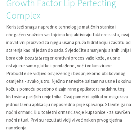
Growth Factor Lip Perfecting
Complex
Koristeći snagu napredne tehnologije matičnih stanica i
obogaćen snažnim sastojcima koji aktiviraju faktore rasta, ovaj
inovativni proizvod za njegu usana pruža hidrataciju i zaštitu od
starenja kao ni jedan do sada. Svjedočite smanjenju sitnih linija i
bora dok
boostate
regenerativni proces vaše kože, a usne
ostaju ne samo glatke i pomlađene, već i volumizirane.
Probudite se vidljivo osvježenog i besprijekorno oblikovanog
osmijeha - svako jutro. Nježno nanesite balzam na usne i okolnu
kožu s pomoću posebno dizajniranog aplikatora nadahnutog
kistovima pariških umjetnika. Ovaj pametni aplikator osigurava
jednostavnu aplikaciju neposredno prije spavanja. Stavite ga na
noćni ormarić ili u toaletni ormarić svoje kupaonice - za savršen
noćni ritual. Prvi su rezultati vidljivi već nakon prvog tjedna
nanošenja.