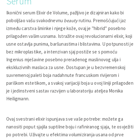
Serum
Ikonični serum Elixir de Volume, pažljivo je dizajniran kako bi
poboljšao vašu svakodnevnu
beauty
rutinu. Premošćujući jaz
između carstva šminke i njege kože, ovaj je "hibrid" posebno
prilagođen vašim usnama. Istražite ovaj revolucionarni elixir, koji
usne ostavlja punima, baršunastima i blistavima. U potpunosti je
bez mikroplastike, a intenzivan sjaj postiže se s pomoću
Ingenius mješavine posebno prerađenog maslinovog ulja i
ekskluzivnih maslaca za usne. Dostupan je u bezvremenskoj
suvremenoj paleti boja nadahnute francuskom rivijerom i
pariškom estetikom, a svakoj varijaciji boja u ovoj liniji prilagođen
je i jedinstveni sastav razvijen u laboratoriju ateljea Monika
Heiligmann.
Ovaj svestrani elixir ispunjava sve vaše potrebe: možete ga
nanositi poput sjajila suptilne boju i rafiniranog sjaja, te osvježiti
po potrebi. Uživajte u efektima volumiziranja usana od prve