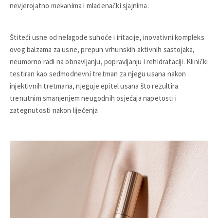
nevjerojatno mekanima i mladenački sjajnima.
Štiteći usne od nelagode suhoće i iritacije, inovativni kompleks
ovog balzama za usne, prepun vrhunskih aktivnih sastojaka,
neumorno radi na obnavljanju, popravljanju i rehidrataciji. Klinički
testiran kao sedmodnevni tretman za njegu usana nakon
injektivnih tretmana, njeguje epitel usana što rezultira
trenutnim smanjenjem neugodnih osjećaja napetosti i
zategnutosti nakon liječenja.