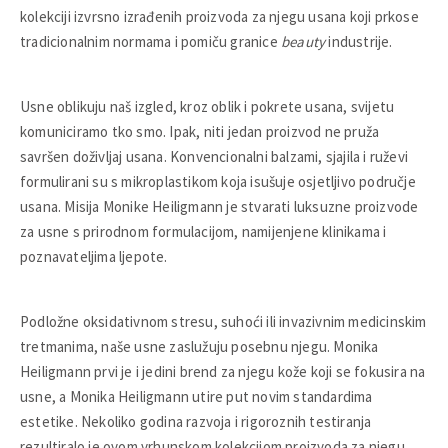
kolekciji izvrsno izrađenih proizvoda za njegu usana koji prkose
tradicionalnim normama i pomiču granice
beauty
industrije.
Usne oblikuju naš izgled, kroz oblik i pokrete usana, svijetu
komuniciramo tko smo. Ipak, niti jedan proizvod ne pruža
savršen doživljaj usana. Konvencionalni balzami, sjajila i ruževi
formulirani su s mikroplastikom koja isušuje osjetljivo područje
usana. Misija Monike Heiligmann je stvarati luksuzne proizvode
za usne s prirodnom formulacijom, namijenjene klinikama i
poznavateljima ljepote.
Podložne oksidativnom stresu, suhoći ili invazivnim medicinskim
tretmanima, naše usne zaslužuju posebnu njegu. Monika
Heiligmann prvi je i jedini brend za njegu kože koji se fokusira na
usne, a Monika Heiligmann utire put novim standardima
estetike. Nekoliko godina razvoja i rigoroznih testiranja
rezultiralo je ovom vrhunskom kolekcijom proizvoda za njegu