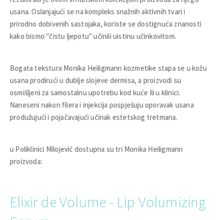
usana. Oslanjajući se na kompleks snažnih aktivnih tvari i
prirodno dobivenih sastojaka, koriste se dostignuća znanosti
kako bismo "čistu ljepotu" učinili uistinu učinkovitom.
Bogata tekstura Monika Heiligmann kozmetike stapa se u kožu
usana prodirući u dublje slojeve dermisa, a proizvodi su
osmišljeni za samostalnu upotrebu kod kuće ili u klinici.
Naneseni nakon filera i injekcija pospješuju oporavak usana
produžujući i pojačavajući učinak estetskog tretmana.
u Poliklinici Milojević dostupna su tri Monika Heiligmann
proizvoda:
Elixir de Volume - Lip Volumizing