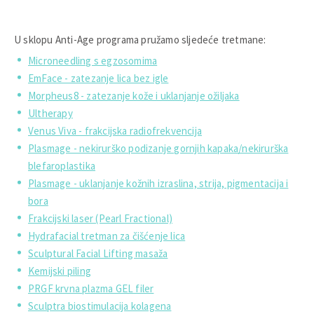
U sklopu Anti-Age programa pružamo sljedeće tretmane:
Microneedling s egzosomima
EmFace - zatezanje lica bez igle
Morpheus8 - zatezanje kože i uklanjanje ožiljaka
Ultherapy
Venus Viva - frakcijska radiofrekvencija
Plasmage - nekirurško podizanje gornjih kapaka/nekirurška
blefaroplastika
Plasmage - uklanjanje kožnih izraslina, strija, pigmentacija i
bora
Frakcijski laser (Pearl Fractional)
Hydrafacial tretman za čišćenje lica
Sculptural Facial Lifting masaža
Kemijski piling
PRGF krvna plazma GEL filer
Sculptra biostimulacija kolagena