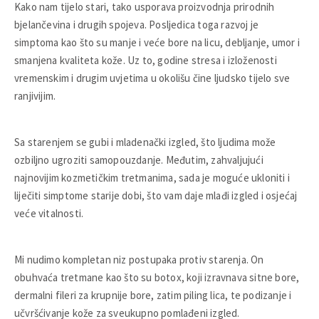
Kako nam tijelo stari, tako usporava proizvodnja prirodnih
bjelančevina i drugih spojeva. Posljedica toga razvoj je
simptoma kao što su manje i veće bore na licu, debljanje, umor i
smanjena kvaliteta kože. Uz to, godine stresa i izloženosti
vremenskim i drugim uvjetima u okolišu čine ljudsko tijelo sve
ranjivijim.
Sa starenjem se gubi i mladenački izgled, što ljudima može
ozbiljno ugroziti samopouzdanje. Međutim, zahvaljujući
najnovijim kozmetičkim tretmanima, sada je moguće ukloniti i
liječiti simptome starije dobi, što vam daje mlađi izgled i osjećaj
veće vitalnosti.
Mi nudimo kompletan niz postupaka protiv starenja. On
obuhvaća tretmane kao što su botox, koji izravnava sitne bore,
dermalni fileri za krupnije bore, zatim piling lica, te podizanje i
učvršćivanje kože za sveukupno pomlađeni izgled.