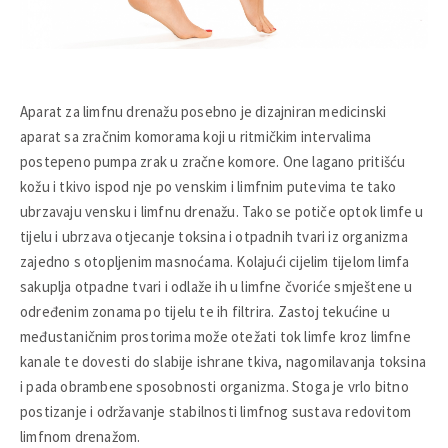
Aparat za limfnu drenažu posebno je dizajniran medicinski
aparat sa zračnim komorama koji u ritmičkim intervalima
postepeno pumpa zrak u zračne komore. One lagano pritišću
kožu i tkivo ispod nje po venskim i limfnim putevima te tako
ubrzavaju vensku i limfnu drenažu. Tako se potiče optok limfe u
tijelu i ubrzava otjecanje toksina i otpadnih tvari iz organizma
zajedno s otopljenim masnoćama. Kolajući cijelim tijelom limfa
sakuplja otpadne tvari i odlaže ih u limfne čvoriće smještene u
određenim zonama po tijelu te ih filtrira. Zastoj tekućine u
međustaničnim prostorima može otežati tok limfe kroz limfne
kanale te dovesti do slabije ishrane tkiva, nagomilavanja toksina
i pada obrambene sposobnosti organizma. Stoga je vrlo bitno
postizanje i održavanje stabilnosti limfnog sustava redovitom
limfnom drenažom.