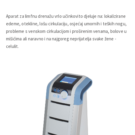
Aparat za limfnu drenažu vrlo učinkovito djeluje na: lokalizirane
edeme, otekline, lošu cirkulaciju, osjećaj umornih i teških nogu,
probleme s venskom cirkulacijom i proširenim venama, bolove u
mišićima ali naravno i na najgoreg neprijatelja svake žene -
celulit.