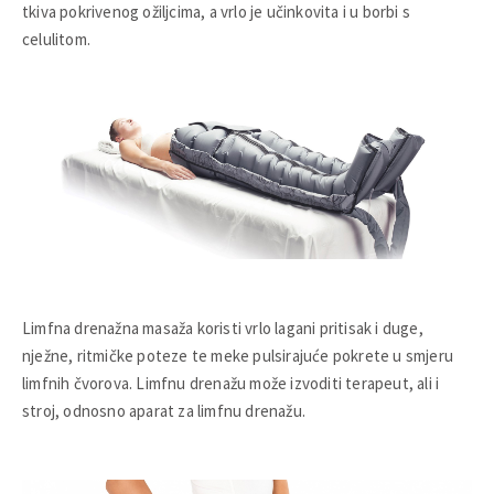
tkiva pokrivenog ožiljcima, a vrlo je učinkovita i u borbi s
celulitom.
Limfna drenažna masaža koristi vrlo lagani pritisak i duge,
nježne, ritmičke poteze te meke pulsirajuće pokrete u smjeru
limfnih čvorova. Limfnu drenažu može izvoditi terapeut, ali i
stroj, odnosno aparat za limfnu drenažu.