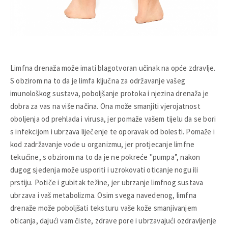
Limfna drenaža može imati blagotvoran učinak na opće zdravlje.
S obzirom na to da je limfa ključna za održavanje vašeg
imunološkog sustava, poboljšanje protoka i njezina drenaža je
dobra za vas na više načina. Ona može smanjiti vjerojatnost
oboljenja od prehlada i virusa, jer pomaže vašem tijelu da se bori
s infekcijom i ubrzava liječenje te oporavak od bolesti. Pomaže i
kod zadržavanje vode u organizmu, jer protjecanje limfne
tekućine, s obzirom na to da je ne pokreće "pumpa”, nakon
dugog sjedenja može usporiti i uzrokovati oticanje nogu ili
prstiju. Potiče i gubitak težine, jer ubrzanje limfnog sustava
ubrzava i vaš metabolizma. Osim svega navedenog, limfna
drenaže može poboljšati teksturu vaše kože smanjivanjem
oticanja, dajući vam čiste, zdrave pore i ubrzavajući ozdravljenje