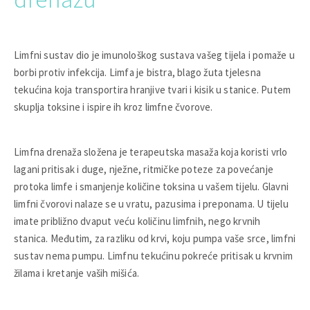
Limfni sustav dio je imunološkog sustava vašeg tijela i pomaže u
borbi protiv infekcija. Limfa je bistra, blago žuta tjelesna
tekućina koja transportira hranjive tvari i kisik u stanice. Putem
skuplja toksine i ispire ih kroz limfne čvorove.
Limfna drenaža složena je terapeutska masaža koja koristi vrlo
lagani pritisak i duge, nježne, ritmičke poteze za povećanje
protoka limfe i smanjenje količine toksina u vašem tijelu. Glavni
limfni čvorovi nalaze se u vratu, pazusima i preponama. U tijelu
imate približno dvaput veću količinu limfnih, nego krvnih
stanica. Međutim, za razliku od krvi, koju pumpa vaše srce, limfni
sustav nema pumpu. Limfnu tekućinu pokreće pritisak u krvnim
žilama i kretanje vaših mišića.