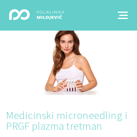
Medicinski microneedling i
PRGF plazma tretman