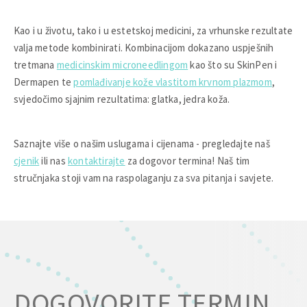
Kao i u životu, tako i u estetskoj medicini, za vrhunske rezultate
valja metode kombinirati. Kombinacijom dokazano uspješnih
tretmana
medicinskim microneedlingom
kao što su SkinPen i
Dermapen te
pomlađivanje kože vlastitom krvnom plazmom
,
svjedočimo sjajnim rezultatima: glatka, jedra koža.
Saznajte više o našim uslugama i cijenama - pregledajte naš
cjenik
ili nas
kontaktirajte
za dogovor termina! Naš tim
stručnjaka stoji vam na raspolaganju za sva pitanja i savjete.
DOGOVORITE TERMIN