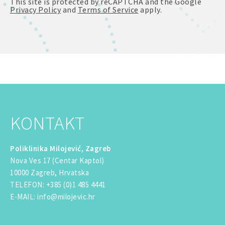
This site is protected by reCAPTCHA and the Google
Privacy Policy
and
Terms of Service
apply.
KONTAKT
Poliklinika Milojević, Zagreb
Nova Ves 17 (Centar Kaptol)
10000 Zagreb, Hrvatska
TELEFON
:
+385 (0)1 485 4441
E-MAIL
:
info@milojevic.hr