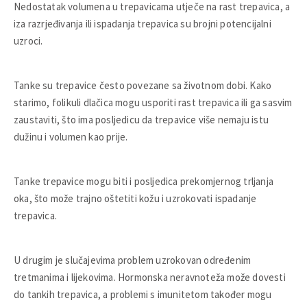
Nedostatak volumena u trepavicama utječe na rast trepavica, a
iza razrjeđivanja ili ispadanja trepavica su brojni potencijalni
uzroci.
Tanke su trepavice često povezane sa životnom dobi. Kako
starimo, folikuli dlačica mogu usporiti rast trepavica ili ga sasvim
zaustaviti, što ima posljedicu da trepavice više nemaju istu
dužinu i volumen kao prije.
Tanke trepavice mogu biti i posljedica prekomjernog trljanja
oka, što može trajno oštetiti kožu i uzrokovati ispadanje
trepavica.
U drugim je slučajevima problem uzrokovan određenim
tretmanima i lijekovima. Hormonska neravnoteža može dovesti
do tankih trepavica, a problemi s imunitetom također mogu