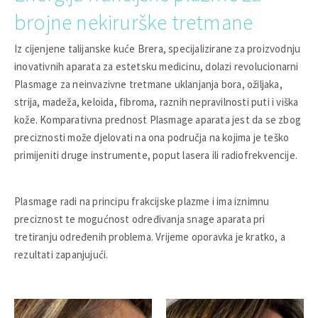
brojne nekirurške tretmane
Iz cijenjene talijanske kuće Brera, specijalizirane za proizvodnju
inovativnih aparata za estetsku medicinu, dolazi revolucionarni
Plasmage za neinvazivne tretmane uklanjanja bora, ožiljaka,
strija, madeža, keloida, fibroma, raznih nepravilnosti puti i viška
kože. Komparativna prednost Plasmage aparata jest da se zbog
preciznosti može djelovati na ona područja na kojima je teško
primijeniti druge instrumente, poput lasera ili radiofrekvencije.
Plasmage radi na principu frakcijske plazme i ima iznimnu
preciznost te mogućnost određivanja snage aparata pri
tretiranju određenih problema. Vrijeme oporavka je kratko, a
rezultati zapanjujući.