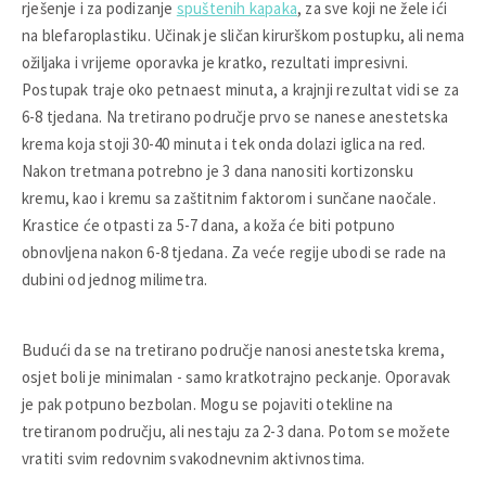
rješenje i za podizanje
spuštenih kapaka
, za sve koji ne žele ići
na blefaroplastiku. Učinak je sličan kirurškom postupku, ali nema
ožiljaka i vrijeme oporavka je kratko, rezultati impresivni.
Postupak traje oko petnaest minuta, a krajnji rezultat vidi se za
6-8 tjedana. Na tretirano područje prvo se nanese anestetska
krema koja stoji 30-40 minuta i tek onda dolazi iglica na red.
Nakon tretmana potrebno je 3 dana nanositi kortizonsku
kremu, kao i kremu sa zaštitnim faktorom i sunčane naočale.
Krastice će otpasti za 5-7 dana, a koža će biti potpuno
obnovljena nakon 6-8 tjedana. Za veće regije ubodi se rade na
dubini od jednog milimetra.
Budući da se na tretirano područje nanosi anestetska krema,
osjet boli je minimalan - samo kratkotrajno peckanje. Oporavak
je pak potpuno bezbolan. Mogu se pojaviti otekline na
tretiranom području, ali nestaju za 2-3 dana. Potom se možete
vratiti svim redovnim svakodnevnim aktivnostima.