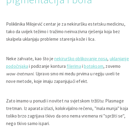
Poliklinika Milojević centar je za nekiruršku estetsku medicinu,
tako da uvijek težimo i tražimo neinvazivna rješenja koja bez
skalpela uklanjaju probleme starenja kože i lica.
Neke zahvate, kao što je
nekirurško oblikovanje nosa
,
uklanjanje
podočnjaka
i podizanje kontura
filerima
i
botoksom
, zovemo
wow-tretmani
. Upravo smo mi među prvima u regiju uveli te
nove metode, koje imaju zapanjujući efekt.
Zato imamo u ponudi i novitet na svjetskom tržištu: Plasmage
tretman. Iz aparata izlazi, kolokvijalno rečeno, "mala munja" koja
toliko brzo zagrijava tkivo da ono nema vremena ni "spržiti se",
nego tkivo samo ispari.