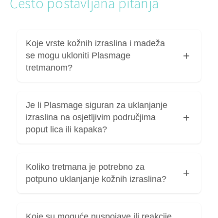
Često postavljana pitanja
Koje vrste kožnih izraslina i madeža
se mogu ukloniti Plasmage
tretmanom?
Plasmage tretmanom mogu se ukloniti madeži
Je li Plasmage siguran za uklanjanje
koji nisu sumnjivi i rizični po zdravlje, fibromi,
izraslina na osjetljivim područjima
manja ispupčenja i benigne izrasline.
poput lica ili kapaka?
Plasmage je siguran za uklanjanje benignih
Koliko tretmana je potrebno za
kožnih izraslina na osjetljivim područjima poput
potpuno uklanjanje kožnih izraslina?
lica i kapaka jer djeluje vrlo precizno i minimalno
invazivno, uz uvjet prethodnog dermatološkog
pregleda radi potvrde da je promjena bezopasna.
U pravilu je za potpuno uklanjanje manjih
Koje su moguće nuspojave ili reakcije