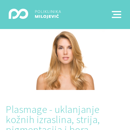
Plasmage - uklanjanje
kožnih izraslina, strija,
pigmentacija i bora