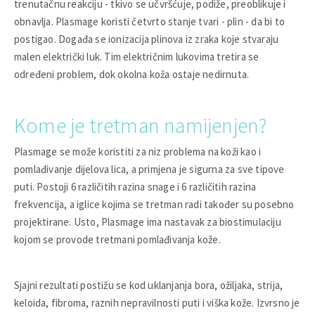
trenutačnu reakciju - tkivo se učvršćuje, podiže, preoblikuje i
obnavlja. Plasmage koristi četvrto stanje tvari - plin - da bi to
postigao. Događa se ionizacija plinova iz zraka koje stvaraju
malen električki luk. Tim električnim lukovima tretira se
određeni problem, dok okolna koža ostaje nedirnuta.
Kome je tretman namijenjen?
Plasmage se može koristiti za niz problema na koži kao i
pomlađivanje dijelova lica, a primjena je sigurna za sve tipove
puti. Postoji 6 različitih razina snage i 6 različitih razina
frekvencija, a iglice kojima se tretman radi također su posebno
projektirane. Usto, Plasmage ima nastavak za biostimulaciju
kojom se provode tretmani pomlađivanja kože.
Sjajni rezultati postižu se kod uklanjanja bora, ožiljaka, strija,
keloida, fibroma, raznih nepravilnosti puti i viška kože. Izvrsno je