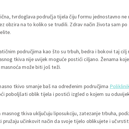
fična, tvrdoglava područja tijela čiju formu jednostavno ne
z obzira na to koliko se trudili. Zdrav način života sam p
elite.
čnim područjima kao što su trbuh, bedra i bokovi taj cilj
asnog tkiva nije uvijek moguće postići ciljano. Ženama koj
 masnoća može biti još teži.
 masno tkivo smanje baš na određenim područjima
Poliklini
 poboljšati oblik tijela i postići izgled o kojem su oduvijek
 masnog tkiva uključuju liposukciju, zatezanje trbuha, podi
ci pružaju učinkovit način da svoje tijelo oblikujete i učvrsti