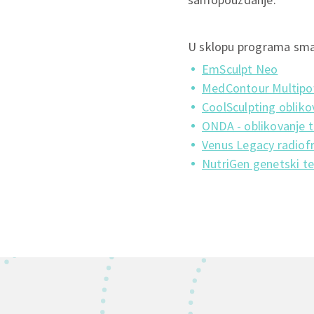
U sklopu programa sma
EmSculpt Neo
MedContour Multip
CoolSculpting oblikov
ONDA - oblikovanje ti
Venus Legacy radiofr
NutriGen genetski te