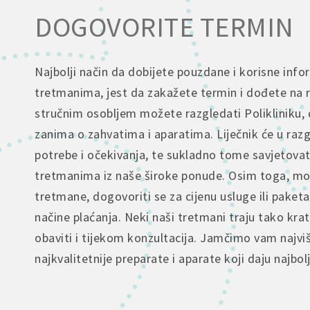
DOGOVORITE TERMIN
Najbolji način da dobijete pouzdane i korisne info
tretmanima, jest da zakažete termin i dođete na 
stručnim osobljem možete razgledati Polikliniku, 
zanima o zahvatima i aparatima. Liječnik će u raz
potrebe i očekivanja, te sukladno tome savjetova
tretmanima iz naše široke ponude. Osim toga, mož
tretmane, dogovoriti se za cijenu usluge ili paketa
načine plaćanja. Neki naši tretmani traju tako kra
obaviti i tijekom konzultacija. Jamčimo vam najvi
najkvalitetnije preparate i aparate koji daju najbol