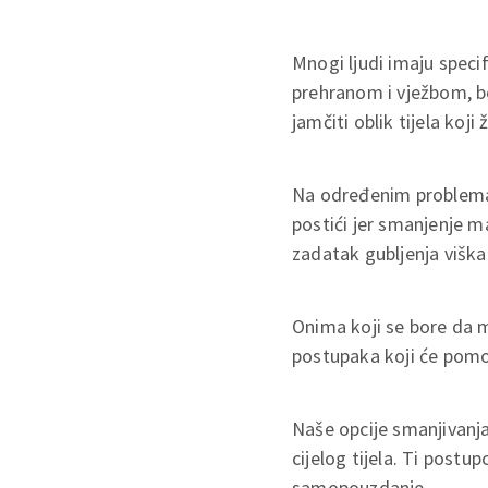
Mnogi ljudi imaju speci
prehranom i vježbom, be
jamčiti oblik tijela koji ž
Na određenim problemati
postići jer smanjenje m
zadatak gubljenja viška
Onima koji se bore da
postupaka koji će pomoći
Naše opcije smanjivanja
cijelog tijela. Ti postup
samopouzdanje.