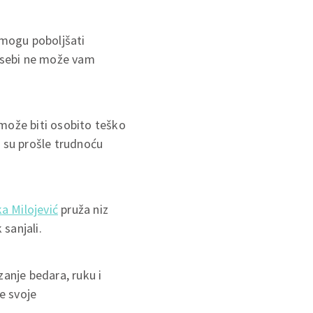
 mogu poboljšati
o sebi ne može vam
 može biti osobito teško
e su prošle trudnoću
ka Milojević
pruža niz
 sanjali.
zanje bedara, ruku i
te svoje