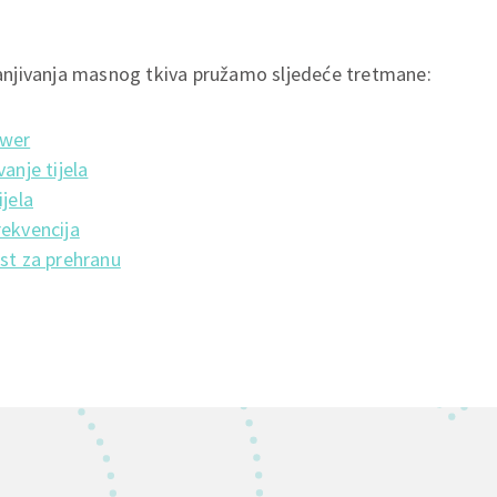
njivanja masnog tkiva pružamo sljedeće tretmane:
ower
anje tijela
jela
ekvencija
st za prehranu