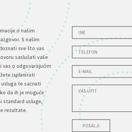
rmacije o našim
razgovor. S našim
doznati sve što vas
govoru saslušati vaše
ti vas o odgovarajućim
ete isplanirati
 usluga te saznati
tko da ih je moguće
ši standard usluge,
je rezultate.
POŠALJI