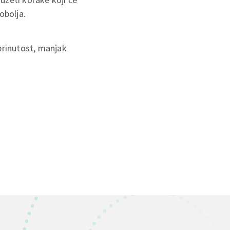
obolja.
brinutost, manjak