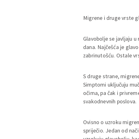
Migrene i druge vrste g
Glavobolje se javljaju 
dana. Najčešća je glavo
zabrinutošću. Ostale vr
S druge strane, migrene
Simptomi uključuju mučni
očima, pa čak i privrem
svakodnevnih poslova.
Ovisno o uzroku migren
spriječio. Jedan od nač
uzrokuju glavobolju, ka