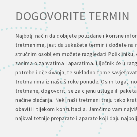
DOGOVORITE TERMIN
Najbolji način da dobijete pouzdane i korisne info
tretmanima, jest da zakažete termin i dođete na 
stručnim osobljem možete razgledati Polikliniku, 
zanima o zahvatima i aparatima. Liječnik će u raz
potrebe i očekivanja, te sukladno tome savjetova
tretmanima iz naše široke ponude. Osim toga, mož
tretmane, dogovoriti se za cijenu usluge ili paketa
načine plaćanja. Neki naši tretmani traju tako kra
obaviti i tijekom konzultacija. Jamčimo vam najvi
najkvalitetnije preparate i aparate koji daju najbol