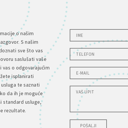
rmacije o našim
razgovor. S našim
doznati sve što vas
govoru saslušati vaše
ti vas o odgovarajućim
ete isplanirati
 usluga te saznati
tko da ih je moguće
ši standard usluge,
je rezultate.
POŠALJI