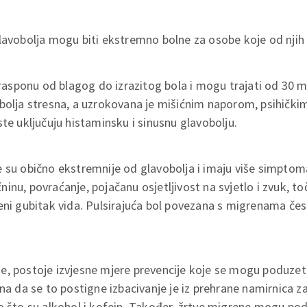
lavobolja mogu biti ekstremno bolne za osobe koje od njih
u rasponu od blagog do izrazitog bola i mogu trajati od 30 
bolja stresna, a uzrokovana je mišićnim naporom, psihički
ste uključuju histaminsku i sinusnu glavobolju.
 su obično ekstremnije od glavobolja i imaju više simptoma
nu, povraćanje, pojačanu osjetljivost na svjetlo i zvuk, toč
eni gubitak vida. Pulsirajuća bol povezana s migrenama če
e, postoje izvjesne mjere prevencije koje se mogu poduzeti
ina da se to postigne izbacivanje je iz prehrane namirnica z
o što su alkohol i kofein. Također, žrtve migrene mogu pod