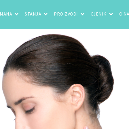
TMANA
STANJA
PROIZVODI
CJENIK
O N