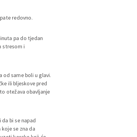
 pate redovno.
minuta pa do tjedan
m stresom i
 od same boli u glavi.
ke ili bljeskove pred
sto otežava obavljanje
 da bi se napad
a koje se zna da
uzeti korake koji će