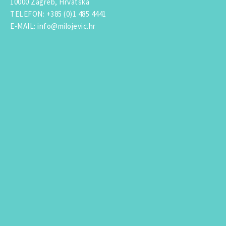
10000 Zagreb, Hrvatska
TELEFON
:
+385 (0)1 485 4441
E-MAIL
:
info@milojevic.hr