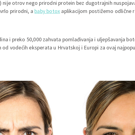
e) nije otrov nego prirodni protein bez dugotrajnih nuspoja
vrlo prirodni, a
baby botox
aplikacijom postižemo odlične r
ina i preko 50,000 zahvata pomlađivanja i uljepšavanja b
n od vodećih eksperata u Hrvatskoj i Europi za ovaj najpopul