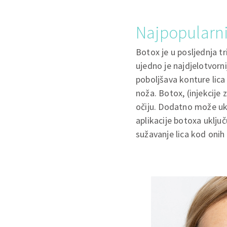
Najpopularnij
Botox je u posljednja t
ujedno je najdjelotvorni
poboljšava konture lica 
noža. Botox, (injekcije
očiju. Dodatno može ukl
aplikacije botoxa uklju
sužavanje lica kod onih