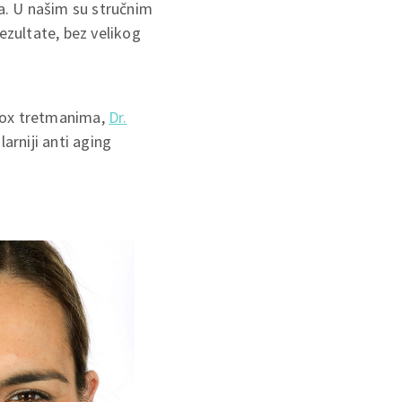
va. U našim su stručnim
ezultate, bez velikog
otox tretmanima,
Dr.
arniji anti aging