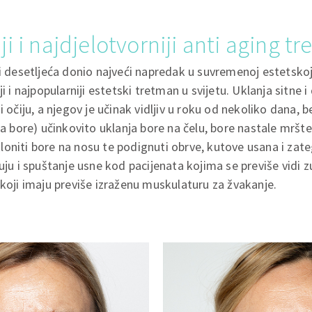
i i najdjelotvorniji anti aging t
ri desetljeća donio najveći napredak u suvremenoj estetskoj 
ji i najpopularniji estetski tretman u svijetu. Uklanja sitne 
i očiju, a njegov je učinak vidljiv u roku od nekoliko dana, 
 za bore) učinkovito uklanja bore na čelu, bore nastale mršt
oniti bore na nosu te podignuti obrve, kutove usana i zate
čuju i spuštanje usne kod pacijenata kojima se previše vidi
 koji imaju previše izraženu muskulaturu za žvakanje.