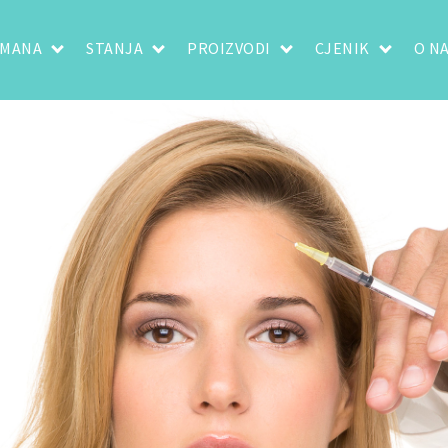
TMANA
STANJA
PROIZVODI
CJENIK
O N