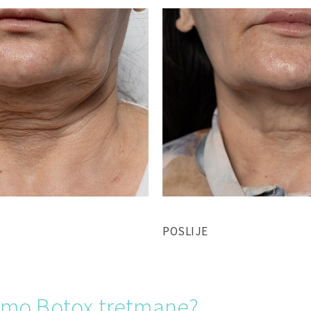
POSLIJE
timo Botox tretmane?