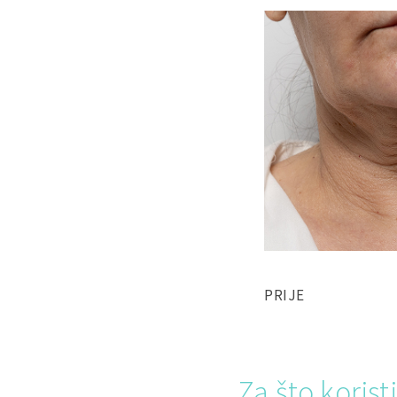
PRIJE
Za što koris