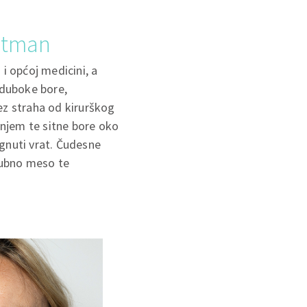
retman
i općoj medicini, a
i duboke bore,
bez straha od kirurškog
enjem te sitne bore oko
gnuti vrat. Čudesne
 zubno meso te