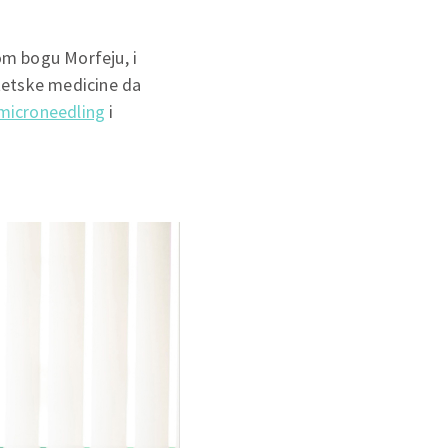
kom bogu Morfeju, i
tetske medicine da
microneedling
i