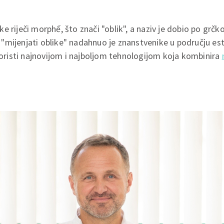
e riječi morphế, što znači "oblik", a naziv je dobio po grč
"mijenjati oblike" nadahnuo je znanstvenike u području es
 koristi najnovijom i najboljom tehnologijom koja kombinira