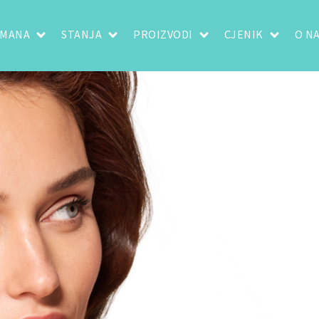
TMANA
STANJA
PROIZVODI
CJENIK
O N