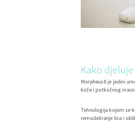
Kako djeluj
Morpheus8 je jedini uređ
kože i potkožnog masn
Tehnologija kojom se k
remodeliranje lica i ob