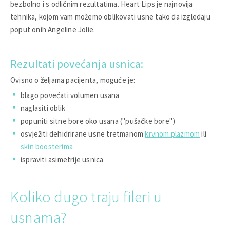
bezbolno i s odličnim rezultatima. Heart Lips je najnovija
tehnika, kojom vam možemo oblikovati usne tako da izgledaju
poput onih Angeline Jolie.
Rezultati povećanja usnica:
Ovisno o željama pacijenta, moguće je:
blago povećati volumen usana
naglasiti oblik
popuniti sitne bore oko usana ("pušačke bore")
osvježiti dehidrirane usne tretmanom
krvnom plazmom
ili
skin boosterima
ispraviti asimetrije usnica
Koliko dugo traju fileri u
usnama?