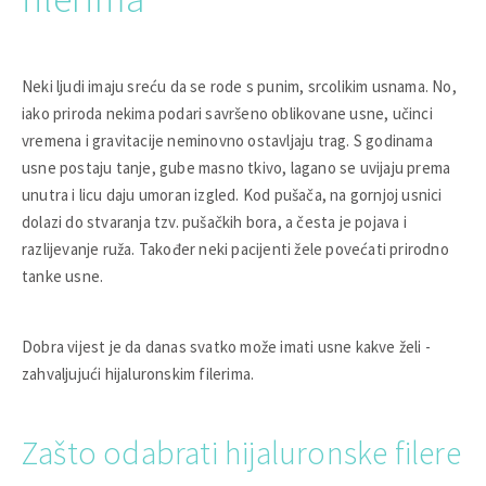
Neki ljudi imaju sreću da se rode s punim, srcolikim usnama. No,
iako priroda nekima podari savršeno oblikovane usne, učinci
vremena i gravitacije neminovno ostavljaju trag. S godinama
usne postaju tanje, gube masno tkivo, lagano se uvijaju prema
unutra i licu daju umoran izgled. Kod pušača, na gornjoj usnici
dolazi do stvaranja tzv. pušačkih bora, a česta je pojava i
razlijevanje ruža. Također neki pacijenti žele povećati prirodno
tanke usne.
Dobra vijest je da danas svatko može imati usne kakve želi -
zahvaljujući hijaluronskim filerima.
Zašto odabrati hijaluronske filere