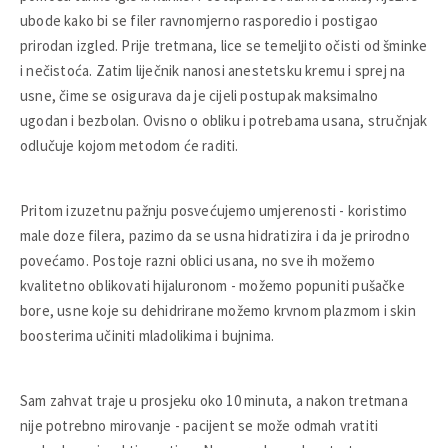
ubode kako bi se filer ravnomjerno rasporedio i postigao
prirodan izgled. Prije tretmana, lice se temeljito očisti od šminke
i nečistoća. Zatim liječnik nanosi anestetsku kremu i sprej na
usne, čime se osigurava da je cijeli postupak maksimalno
ugodan i bezbolan. Ovisno o obliku i potrebama usana, stručnjak
odlučuje kojom metodom će raditi.
Pritom izuzetnu pažnju posvećujemo umjerenosti - koristimo
male doze filera, pazimo da se usna hidratizira i da je prirodno
povećamo. Postoje razni oblici usana, no sve ih možemo
kvalitetno oblikovati hijaluronom - možemo popuniti pušačke
bore, usne koje su dehidrirane možemo krvnom plazmom i skin
boosterima učiniti mladolikima i bujnima.
Sam zahvat traje u prosjeku oko 10 minuta, a nakon tretmana
nije potrebno mirovanje - pacijent se može odmah vratiti