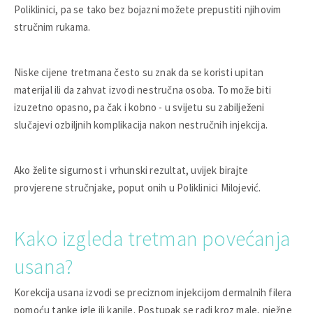
Poliklinici, pa se tako bez bojazni možete prepustiti njihovim
stručnim rukama.
Niske cijene tretmana često su znak da se koristi upitan
materijal ili da zahvat izvodi nestručna osoba. To može biti
izuzetno opasno, pa čak i kobno - u svijetu su zabilježeni
slučajevi ozbiljnih komplikacija nakon nestručnih injekcija.
Ako želite sigurnost i vrhunski rezultat, uvijek birajte
provjerene stručnjake, poput onih u Poliklinici Milojević.
Kako izgleda tretman povećanja
usana?
Korekcija usana izvodi se preciznom injekcijom dermalnih filera
pomoću tanke igle ili kanile. Postupak se radi kroz male, nježne