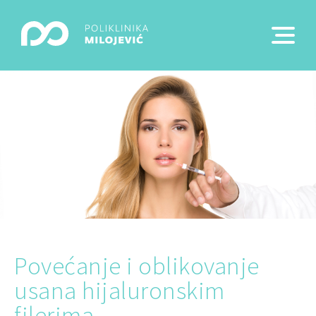
Povećanje i oblikovanje
usana hijaluronskim
filerima