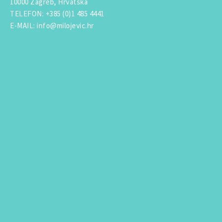
10000 Zagreb, Hrvatska
TELEFON
:
+385 (0)1 485 4441
E-MAIL
:
info@milojevic.hr