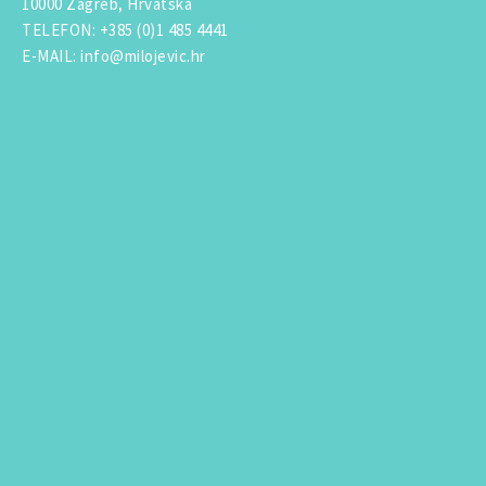
10000 Zagreb, Hrvatska
TELEFON
:
+385 (0)1 485 4441
E-MAIL
:
info@milojevic.hr