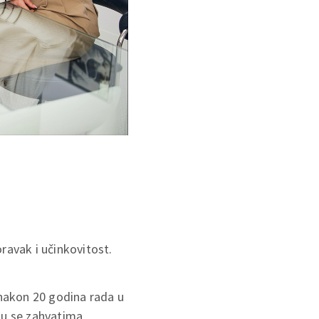
oravak i učinkovitost.
. nakon 20 godina rada u
su se zahvatima