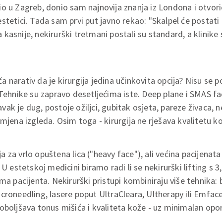
o u Zagreb, donio sam najnovija znanja iz Londona i otvorio
stetici. Tada sam prvi put javno rekao: "Skalpel će postati
kasnije, nekirurški tretmani postali su standard, a klinike
narativ da je kirurgija jedina učinkovita opcija? Nisu se po
 Tehnike su zapravo desetljećima iste. Deep plane i SMAS fac
oravak je dug, postoje ožiljci, gubitak osjeta, pareze živaca
mjena izgleda. Osim toga - kirurgija ne rješava kvalitetu k
cija za vrlo opuštena lica ("heavy face"), ali većina pacijena
U estetskoj medicini biramo radi li se nekirurški lifting s 3,
ma pacijenta. Nekirurški pristupi kombiniraju više tehnika: 
croneedling, lasere poput UltraCleara, Ultherapy ili Emface
oboljšava tonus mišića i kvaliteta kože - uz minimalan opo