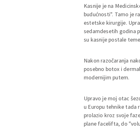
Kasnije je na Medicinsko
budućnosti". Tamo je r
estetske kirurgije. Upra
sedamdesetih godina pro
su kasnije postale teme
Nakon razočaranja nako
posebno botox i dermalni
modernijim putem.
Upravo je moj otac šezd
u Europu tehnike tada re
prolazio kroz svoje faz
plane facelifta, do "vo