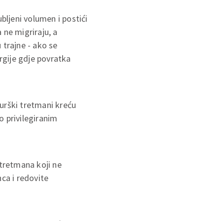
bljeni volumen i postići
 ne migriraju, a
 trajne - ako se
urgije gdje povratka
rurški tretmani kreću
o privilegiranim
 tretmana koji ne
ca i redovite