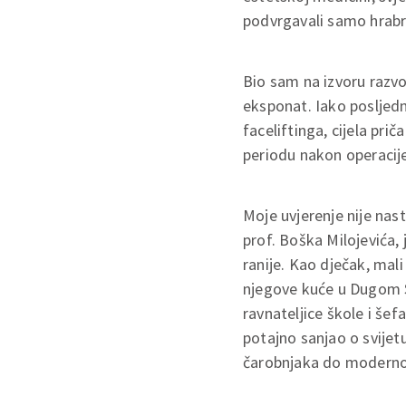
podvrgavali samo hrabri
Bio sam na izvoru razvo
eksponat. Iako posljed
faceliftinga, cijela pri
periodu nakon operacije,
Moje uvjerenje nije nast
prof. Boška Milojevića,
ranije. Kao dječak, mali
njegove kuće u Dugom Se
ravnateljice škole i šef
potajno sanjao o svijet
čarobnjaka do modernog 