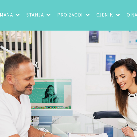
TMANA
STANJA
PROIZVODI
CJENIK
O N