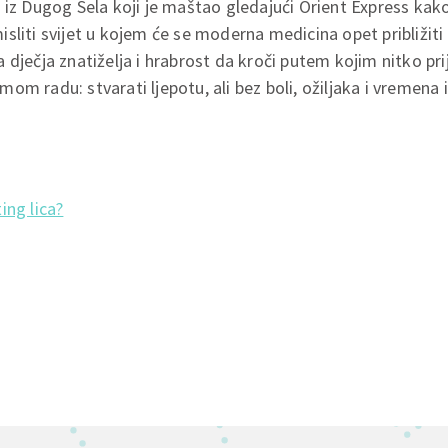
 iz Dugog Sela koji je maštao gledajući Orient Express kako
sliti svijet u kojem će se moderna medicina opet približiti 
dječja znatiželja i hrabrost da kroči putem kojim nitko prij
 u mom radu: stvarati ljepotu, ali bez boli, ožiljaka i vremena
ting lica?