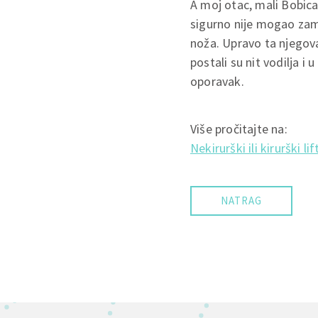
A moj otac, mali Bobica
sigurno nije mogao zami
noža. Upravo ta njegova 
postali su nit vodilja i
oporavak.
Više pročitajte na:
Nekirurški ili kirurški lif
NATRAG