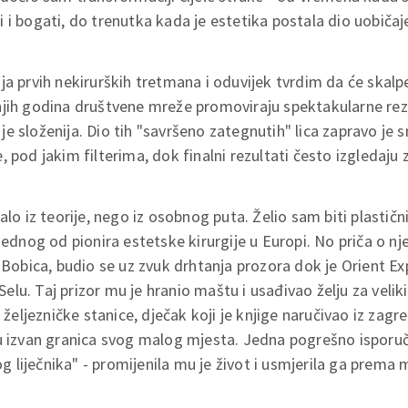
 i bogati, do trenutka kada je estetika postala dio uobičaje
ja prvih nekirurških tretmana i oduvijek tvrdim da će skalp
njih godina društvene mreže promoviraju spektakularne rez
ča je složenija. Dio tih "savršeno zategnutih" lica zapravo je
 pod jakim filterima, dok finalni rezultati često izgledaju 
alo iz teorije, nego iz osobnog puta. Želio sam biti plastičn
 jednog od pionira estetske kirurgije u Europi. No priča o n
 Bobica, budio se uz zvuk drhtanja prozora dok je Orient Ex
lu. Taj prizor mu je hranio maštu i usađivao želju za veliki
a željezničke stanice, dječak koji je knjige naručivao iz zagr
u izvan granica svog malog mjesta. Jedna pogrešno isporuče
liječnika" - promijenila mu je život i usmjerila ga prema m