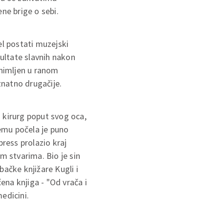
ne brige o sebi.
el postati muzejski
ultate slavnih nakon
 snimljen u ranom
znatno drugačije.
i kirurg poput svog oca,
jemu počela je puno
press prolazio kraj
m stvarima. Bio je sin
ebačke knjižare Kugli i
na knjiga - "Od vrača i
edicini.