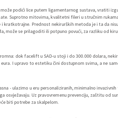
a može podići lice putem ligamentarnog sustava, vratiti izgu
ate. Suprotno mitovima, kvalitetni fileri u stručnim rukama
i kratkotrajne. Prednost nekirurških metoda je i ta da nisu
, može se prilagoditi ili potpuno povući, za razliku od kir
ogromna: dok facelift u SAD-u stoji i do 300.000 dolara, neki
 eura. I upravo to estetiku čini dostupnom svima, a ne sam
asna - ulazimo u eru personaliziranih, minimalno invazivnih
ć ga osvježavaju. Uz pravovremenu prevenciju, zaštitu od sun
će biti potrebe za skalpelom.