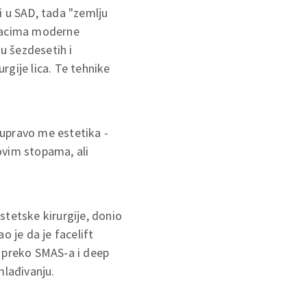
ći u SAD, tada "zemlju
oracima moderne
su šezdesetih i
gije lica. Te tehnike
 upravo me estetika -
govim stopama, ali
stetske kirurgije, donio
o je da je facelift
, preko SMAS-a i deep
mlađivanju.