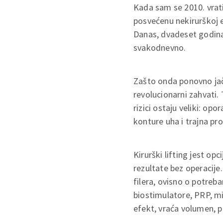
Kada sam se 2010. vrati
posvećenu nekirurškoj e
Danas, dvadeset godina 
svakodnevno.
Zašto onda ponovno jača 
revolucionarni zahvati.
rizici ostaju veliki: op
konture uha i trajna pro
Kirurški lifting jest op
rezultate bez operacije. 
filera, ovisno o potreba
biostimulatore, PRP, mi
efekt, vraća volumen, p