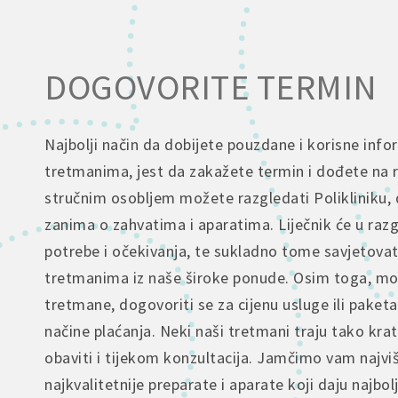
DOGOVORITE TERMIN
Najbolji način da dobijete pouzdane i korisne info
tretmanima, jest da zakažete termin i dođete na 
stručnim osobljem možete razgledati Polikliniku, 
zanima o zahvatima i aparatima. Liječnik će u raz
potrebe i očekivanja, te sukladno tome savjetova
tretmanima iz naše široke ponude. Osim toga, mož
tretmane, dogovoriti se za cijenu usluge ili paketa
načine plaćanja. Neki naši tretmani traju tako kra
obaviti i tijekom konzultacija. Jamčimo vam najvi
najkvalitetnije preparate i aparate koji daju najbol