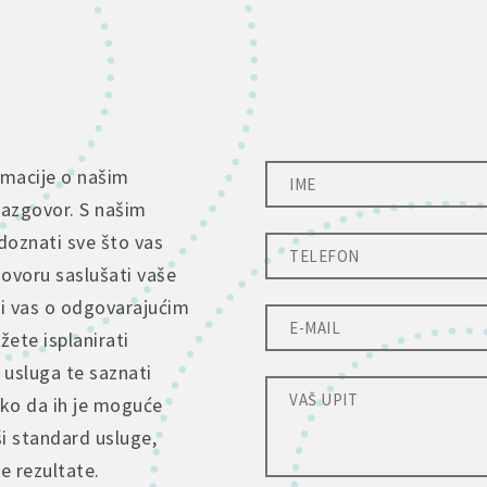
rmacije o našim
razgovor. S našim
doznati sve što vas
govoru saslušati vaše
ti vas o odgovarajućim
ete isplanirati
 usluga te saznati
tko da ih je moguće
ši standard usluge,
je rezultate.