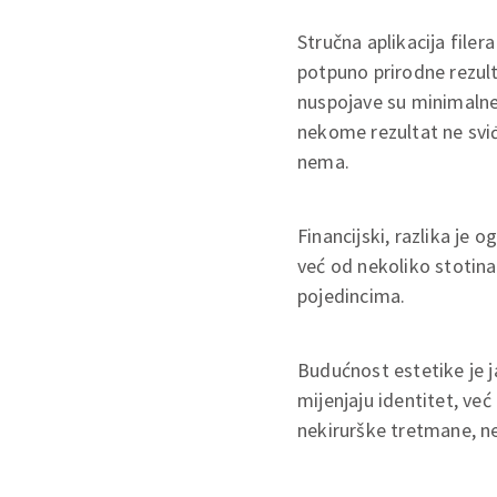
Stručna aplikacija filer
potpuno prirodne rezult
nuspojave su minimalne 
nekome rezultat ne sviđa
nema.
Financijski, razlika je 
već od nekoliko stotina
pojedincima.
Budućnost estetike je j
mijenjaju identitet, ve
nekirurške tretmane, ne