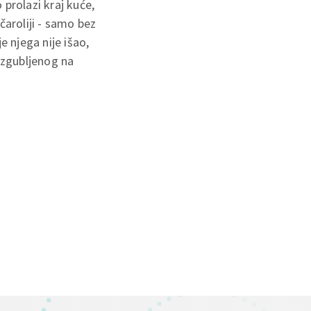
 prolazi kraj kuće,
čaroliji - samo bez
e njega nije išao,
 izgubljenog na