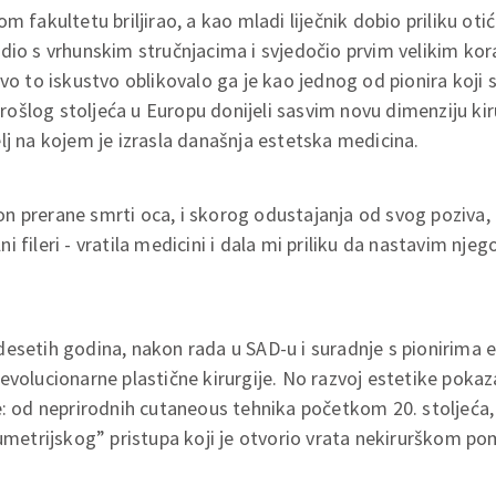
m fakultetu briljirao, a kao mladi liječnik dobio priliku oti
adio s vrhunskim stručnjacima i svjedočio prvim velikim k
vo to iskustvo oblikovalo ga je kao jednog od pionira koji 
šlog stoljeća u Europu donijeli sasvim novu dimenziju kirur
lj na kojem je izrasla današnja estetska medicina.
n prerane smrti oca, i skorog odustajanja od svog poziva,
 fileri - vratila medicini i dala mi priliku da nastavim nje
esetih godina, nakon rada u SAD-u i suradnje s pionirima e
volucionarne plastične kirurgije. No razvoj estetike pokaza
e: od neprirodnih cutaneous tehnika početkom 20. stoljeća
lumetrijskog” pristupa koji je otvorio vrata nekirurškom po