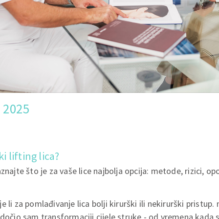
 2025
i lifting lica?
znajte što je za vaše lice najbolja opcija: metode, rizici, op
 li za pomlađivanje lica bolji kirurški ili nekirurški pristup
edočio sam transformaciji cijele struke - od vremena kada 