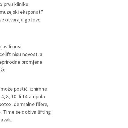
 prvu kliniku
 muzejski eksponat."
 se otvaraju gotovo
javili novi
elift nisu novost, a
, neprirodne promjene
ože.
ta može postići iznimne
 4, 8, 10 ili 14 ampula
botox, dermalne filere,
. Time se dobiva lifting
ravak.