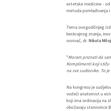
estetske medicine - od 
metoda pomlađivanja i 
Tema ovogodišnjeg izd
beskrajnog znanja, inovac
osnivač, dr.
Nikola Milo
"
Moram priznati da sam
Komplimenti koji stižu
na sve sudionike. To je
Na kongresu je sudjel
vodeći anatomist u est
koji ima ordinaciju na s
obožavaju stanovnice Be