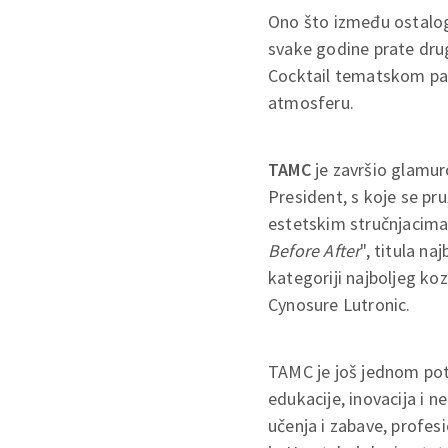
Ono što između ostal
svake godine prate drug
Cocktail tematskom par
atmosferu.
TAMC
je završio glamu
President, s koje se pr
estetskim stručnjacima 
Before After
", titula n
kategoriji najboljeg ko
Cynosure Lutronic.
TAMC je još jednom potv
edukacije, inovacija i n
učenja i zabave, profes