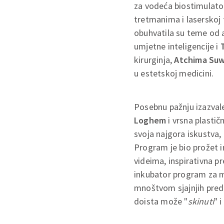
za vodeća biostimulator
tretmanima i laserskoj 
obuhvatila su teme od a
umjetne inteligencije i
kirurginja,
Atchima Su
u estetskoj medicini.
Posebnu pažnju izazvale
Loghem
i vrsna plastič
svoja najgora iskustva,
Program je bio prožet i
videima, inspirativna pr
inkubator program za mla
mnoštvom sjajnjih predav
doista može "
skinuti
" i