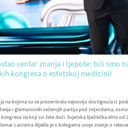
stao centar znanja i ljepote: bili smo 
skih kongresa o estetskoj medicini!
ja na kojima su se prezentirala najnovija dostignuća iz po
ženja i glamuroznih večernjih partija pod zvijezdama, osm
kongresa na koji svi žele doći. Svjetska liječnička elita od 2
amar Lacroma dijelila je s kolegama svoje znanje o rele