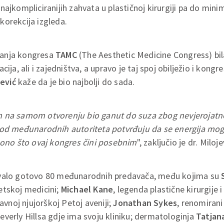
najkompliciranijih zahvata u plastičnoj kirurgiji pa do mini
korekcija izgleda.
anja kongresa
TAMC
(The Aesthetic Medicine Congress) bila
ija, ali i zajedništva, a upravo je taj spoj obilježio i kongre
jević
kaže da je bio najbolji do sada.
 na samom otvorenju bio ganut do suza zbog nevjerojatn
 od međunarodnih autoriteta potvrđuju da se energija mog 
 ono što ovaj kongres čini posebnim
", zaključio je dr. Miloje
ovalo gotovo 80 međunarodnih predavača, među kojima su
etskoj medicini;
Michael Kane
, legenda plastične kirurgije i
lavnoj njujorškoj Petoj aveniji;
Jonathan Sykes
, renomirani
verly Hillsa gdje ima svoju kliniku; dermatologinja
Tatjana