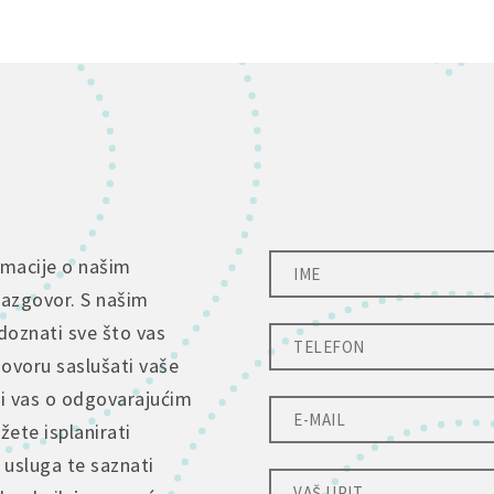
rmacije o našim
razgovor. S našim
doznati sve što vas
govoru saslušati vaše
ti vas o odgovarajućim
ete isplanirati
 usluga te saznati