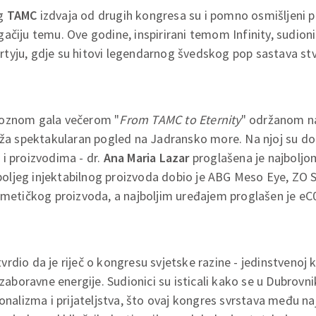
og
TAMC
izdvaja od drugih kongresa su i pomno osmišljeni pa
ačiju temu. Ove godine, inspirirani temom Infinity, sudioni
tyju, gdje su hitovi legendarnog švedskog pop sastava stv
roznom gala večerom "
From TAMC to Eternity
" održanom na
uža spektakularan pogled na Jadransko more. Na njoj su do
i proizvodima - dr.
Ana Maria Lazar
proglašena je najboljom
ajboljeg injektabilnog proizvoda dobio je ABG Meso Eye, ZO 
zmetičkog proizvoda, a najboljim uređajem proglašen je eC0
rdio da je riječ o kongresu svjetske razine - jedinstvenoj 
ezaboravne energije. Sudionici su isticali kako se u Dubrovnik
ionalizma i prijateljstva, što ovaj kongres svrstava među na