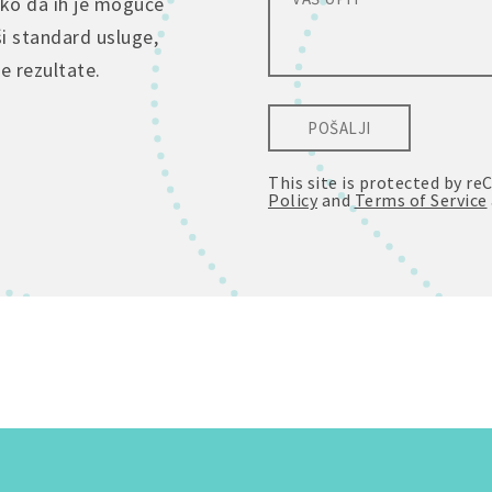
tko da ih je moguće
ši standard usluge,
je rezultate.
POŠALJI
This site is protected by 
Policy
and
Terms of Service