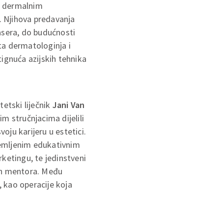
 o dermalnim
i. Njihova predavanja
asera, do budućnosti
ata dermatologinja i
tignuća azijskih tehnika
tetski liječnik
Jani Van
m stručnjacima dijelili
ju karijeru u estetici.
premljenim edukativnim
rketingu, te jedinstveni
skih mentora. Među
a, kao operacije koja