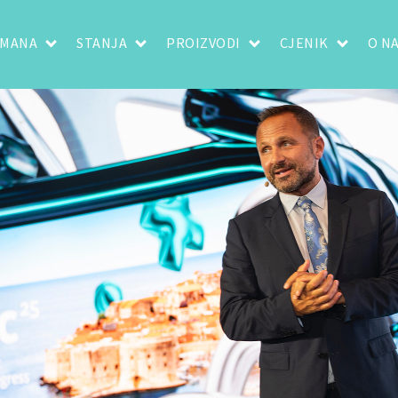
TMANA
STANJA
PROIZVODI
CJENIK
O N