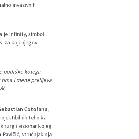
malno invazivnih
 je Infinity, simbol
s, za koji njegov
e podrške kolega.
tima i mene prelijeva
vić.
Sebastian Cotofana
,
 injektibilnih tehnika
 kirurg i vizionar kojeg
 Pavičić
, stručnjakinja