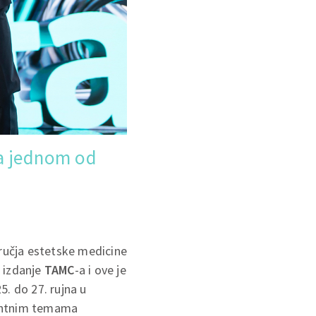
na jednom od
dručja estetske medicine
o izdanje
TAMC
-a i ove je
5. do 27. rujna u
vantnim temama