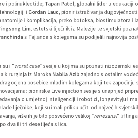
e i polinukleotide;
Tapan Patel
, globalni lider u edukaciji
tehnologiji i
Gordan Lauc
, pionir istraživanja dugovječnost
natomije i komplikacija, preko botoksa, biostimulatora i l
Tingsong Lim
, estetski liječnik iz Malezije te svjetski pozn
wanchinda
s Tajlanda s kolegama su podijelili najnovija pos
 su i "
worst case
" sesije u kojima su poznati nizozemski es
na kirurginja iz Maroka
Nabila Azib
zajedno s ostalim vodeći
 dragocjena posebice mladim kolegama koji tek započinju svo
novacijama: pionirske Live injection sesije s unaprijed pri
edavanja o umjetnoj inteligenciji i robotici, longevityju i ma
de liječnike, koji su imali priliku učiti od najvećih svjet
anja, više ih je bilo posvećeno velikoj "
renesansi
" lifting
 po dva ili tri desetljeća s lica.