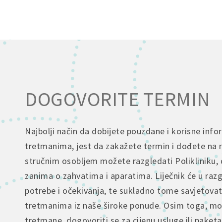
DOGOVORITE TERMIN
Najbolji način da dobijete pouzdane i korisne info
tretmanima, jest da zakažete termin i dođete na 
stručnim osobljem možete razgledati Polikliniku, 
zanima o zahvatima i aparatima. Liječnik će u raz
potrebe i očekivanja, te sukladno tome savjetova
tretmanima iz naše široke ponude. Osim toga, mož
tretmane, dogovoriti se za cijenu usluge ili paketa