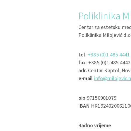
Poliklinika M
Centar za estetsku medi
Poliklinika Milojević d.o
tel.
+385 (0)1 485 4441
fax
. +385 (0)1 485 4442
adr.
Centar Kaptol, Nov
e-mail
info@milojevic.h
oib
97156901079
IBAN
HR192402006110
Radno vrijeme: