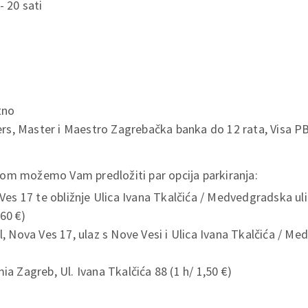
- 20 sati
tno
ers, Master i Maestro Zagrebačka banka do 12 rata, Visa P
om možemo Vam predložiti par opcija parkiranja:
es 17 te obližnje Ulica Ivana Tkalčića / Medvedgradska ulic
,60 €)
, Nova Ves 17, ulaz s Nove Vesi i Ulica Ivana Tkalčića / Me
a Zagreb, Ul. Ivana Tkalčića 88 (1 h/ 1,50 €)