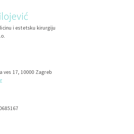
ilojević
cinu i estetsku kirurgiju
.o.
a ves 17, 10000 Zagreb
r
0685167