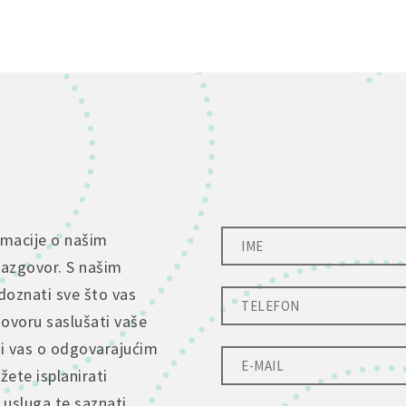
rmacije o našim
razgovor. S našim
doznati sve što vas
govoru saslušati vaše
ti vas o odgovarajućim
ete isplanirati
 usluga te saznati