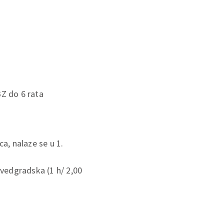
BZ do 6 rata
a, nalaze se u 1.
dvedgradska (1 h/ 2,00